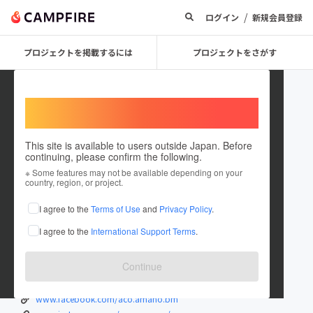
/
ログイン
新規会員登録
プロジェクトを掲載するには
プロジェクトをさがす
Welcome,
International users
This site is available to users outside Japan. Before
continuing, please confirm the following.
Aco Amano
※ Some features may not be available depending on your
country, region, or project.
プロジェクトオーナー
I agree to the
Terms of Use
and
Privacy Policy
.
これまでに6回支援して1件のプロジェクトを投稿しています
I agree to the
International Support Terms
.
在住国：日本
現在地：東京都
出身国：日本
出身地：未設定
Continue
ケタ違いの夢を叶える専門家。
www.facebook.com/aco.amano.bm