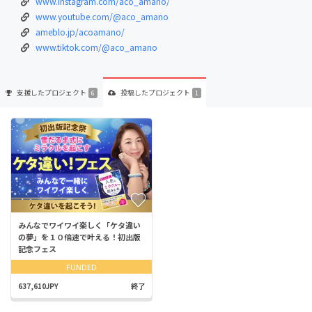
www.instagram.com/aco_amano/
www.youtube.com/@aco_amano
ameblo.jp/acoamano/
www.tiktok.com/@aco_amano
支援した
プロジェクト
投稿した
プロジェクト
6
1
みんなでワイワイ楽しく「ケタ違い
の夢」を１０倍速で叶える！初出版
記念フェス
FUNDED
637,610JPY
終了