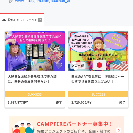
www.instagram.com/aaachan_ai
投稿した
プロジェクト
2
東京都
大好きなお絵かきを復活できた証
日本のARTを世界に！浮世絵にゃー
に、自分の個展を開きたい！
むすで世界を盛り上げたい！
SUCCESS
SUCCESS
1,697,877JPY
終了
2,720,000JPY
終了