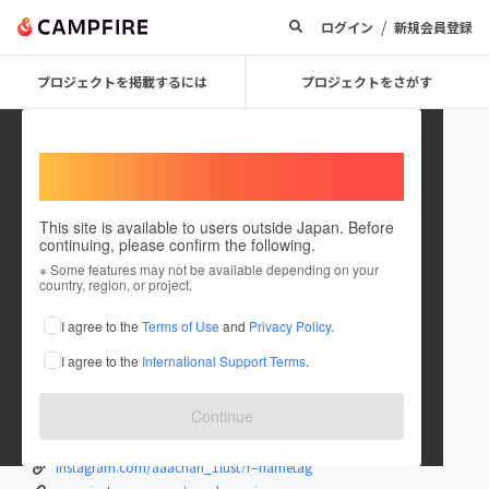
/
ログイン
新規会員登録
プロジェクトを掲載するには
プロジェクトをさがす
Welcome,
International users
This site is available to users outside Japan. Before
continuing, please confirm the following.
AAA_chan1lust
※ Some features may not be available depending on your
country, region, or project.
プロジェクトオーナー
I agree to the
Terms of Use
and
Privacy Policy
.
これまでに71回支援して2件のプロジェクトを投稿しています
I agree to the
International Support Terms
.
在住国：日本
現在地：東京都
出身国：日本
出身地：茨城県
Continue
猫と女の子を描く芸術家として世界で活動中
instagram.com/aaachan_1lust?r=nametag