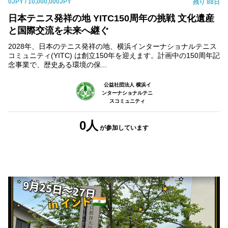
0JPY
/ 10,000,000JPY
残り
88日
日本テニス発祥の地 YITC150周年の挑戦 文化遺産
と国際交流を未来へ継ぐ
2028年、日本のテニス発祥の地、横浜インターナショナルテニス
コミュニティ(YITC) は創立150年を迎えます。計画中の150周年記
念事業で、歴史ある環境の保...
公益社団法人 横浜イ
ンターナショナルテニ
スコミュニティ
0人
が参加
しています