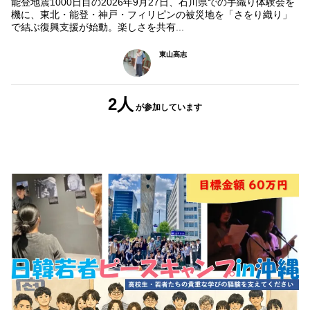
能登地震1000日目の2026年9月27日、石川県での手織り体験会を
機に、東北・能登・神戸・フィリピンの被災地を「さをり織り」
で結ぶ復興支援が始動。楽しさを共有...
東山高志
2人
が参加
しています