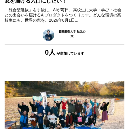
窓を届ける入口にしたい！
「総合型選抜」を手段に、AIが毎日、高校生に大学・学び・社会
との出会いを届けるAIプロダクトをつくります。どんな環境の高
校生にも、世界の窓を。2026年8月1日...
慶應義塾大学 秋元心
太
0人
が参加
しています