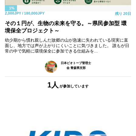
1%
2,000JPY
/ 180,000JPY
残り
20日
その１円が、生物の未来を守る。～県民参加型 環
境保全プロジェクト～
幼少期から慣れ親しんだ故郷の山が急速に失われている現実に直
面し、地方では声が上がりにくいことに気づきました。 誰もが日
常の中で気軽に環境保全に参加できる仕組みを...
日本ビオトープ管理士
会 青森県支部
1人
が参加
しています