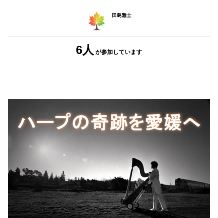
田島雅士
6人
が参加
しています