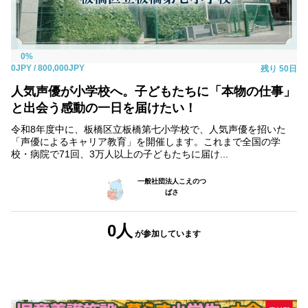
0%
0JPY
/ 800,000JPY
残り
50日
人気声優が小学校へ。子どもたちに「本物の仕事」
と出会う感動の一日を届けたい！
令和8年度中に、板橋区立板橋第七小学校で、人気声優を招いた
「声優によるキャリア教育」を開催します。これまで全国の学
校・病院で71回、3万人以上の子どもたちに届け...
一般社団法人こえのつ
ばさ
0人
が参加
しています