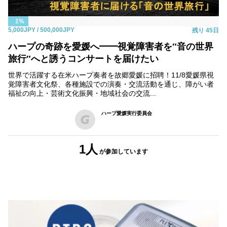
1%
5,000JPY
/ 500,000JPY
残り
45日
ハープの奇跡を愛媛へ━━視覚障害者を″音の世界
旅行″へと誘うコンサートを届けたい
世界で活躍する在米ハープ奏者を故郷愛媛に招聘！11/8愛媛県視
覚障害者文化祭、各種施設での演奏・交流活動を通じ、障がい者
福祉の向上・芸術文化振興・地域社会の交流...
ハープ愛媛実行委員会
1人
が参加
しています