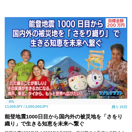
0%
13,000JPY
/ 2,000,000JPY
残り
20日
能登地震1000日目から国内外の被災地を「さをり
織り」で生きる知恵を未来へ繋ぐ