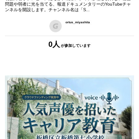
問題や弱者に光を当てる、報道ドキュメンタリーのYouTubeチャ
ンネルを開設します。チャンネル名は「S...
ortus_miyashita
0人
が参加
しています