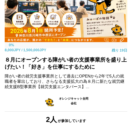
0%
8,000JPY
/ 1,500,000JPY
残り
19日
８月にオープンする障がい者の支援事業所を盛り上
げたい！「好き」を仕事にするために
障がい者の就労支援事業所として過去にOPENから2年で5人の就
職者を輩出しており、さらなる支援拡大の為８月に新たな就労継
続支援B型事業所【就労支援エンタバース】...
オレンジキャット合同
会社
2人
が参加
しています