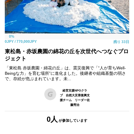
0%
0JPY
/ 770,000JPY
残り
33日
東松島・赤坂農園の綿花の丘を次世代へつなぐプロ
ジェクト
「東松島 赤坂農園・綿花の丘」は、震災復興で「“人が育ちWell-
Beingな力」を育む場所”に進化ました。後継者や組織基盤の弱さ
で、存続が危ぶまれています。未...
経営支援NPOクラ
ブ 自然大災害復興支
援チーム リーダー佐
藤秀治
0人
が参加
しています