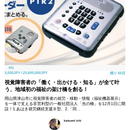
0%
5,000JPY
/ 25,600,000JPY
残り
60日
視覚障害者の「働く・出かける・知る」が全て叶
う、地域初の福祉の架け橋を創る！
岡山県津山市に視覚障害者の就労・移動・情報（福祉機器展示）
を一体で支える非営利型の一般社団法人「光の橋」を12月1日に開
設！1.あはき就労継続支援Ｂ型、2.「同...
katsumi ichi