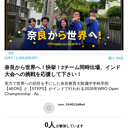
0%
0JPY
/ 2,400,000JPY
残り
50日
奈良から世界へ！快挙！2チーム同時出場、インド
大会への挑戦を応援して下さい！
実力で世界への切符を手にした奈良教育大附属中学科学部
【AEON】と【STEPS】がインドで行われる2026年WRO Open
Championship - As...
user_934f212bf8a4
0人
が参加
しています