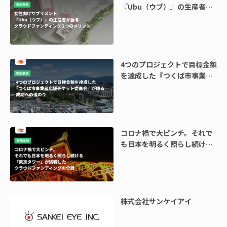
『Ubu（ウブ）』の生産者が
語るクラウドファンディング
2つのメリット
4つのプロジェクトで目標金額
を達成した『つくば市事業者
応援チケット委員会』が語る
成功への道のり
コロナ禍で大ピンチ。それで
も日本を明るく照らし続ける
「東京タワー」が挑戦したク
ラウドファンディングの全貌
株式会社サンケイアイ