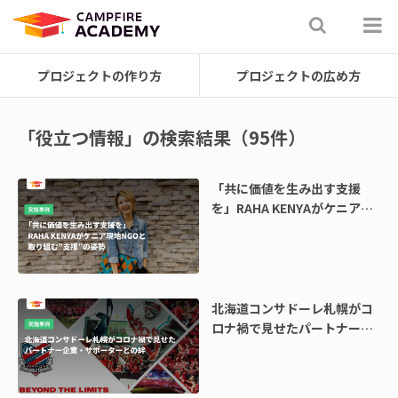
プロジェクトの作り方
プロジェクトの広め方
「役立つ情報」の検索結果（95件）
「共に価値を生み出す支援
を」RAHA KENYAがケニア現
地NGOと取り組む”支援”の姿
勢
北海道コンサドーレ札幌がコ
ロナ禍で見せたパートナー企
業・サポーターとの絆