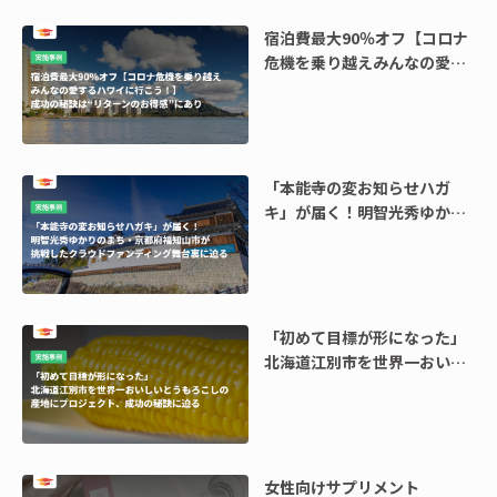
宿泊費最大90％オフ【コロナ
危機を乗り越えみんなの愛す
るハワイに行こう！】成功の
秘訣は“リターンのお得感”に
あり
「本能寺の変お知らせハガ
キ」が届く！明智光秀ゆかり
のまち・京都府福知山市が挑
戦したクラウドファンディン
グ舞台裏に迫る
「初めて目標が形になった」
北海道江別市を世界一おいし
いとうもろこしの産地にプロ
ジェクト、成功の秘訣に迫る
女性向けサプリメント