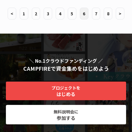
<
1
2
3
4
5
6
7
8
>
＼ No.1クラウドファンディング ／
CAMPFIREで資金集めをはじめよう
プロジェクトを
はじめる
無料説明会に
参加する