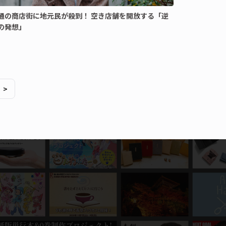
通の商店街に地元民が殺到！ 空き店舗を開放する「逆
の発想」
>
う