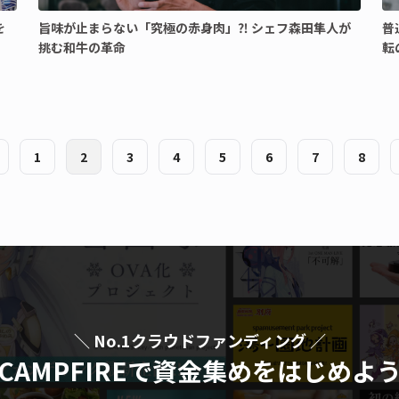
を
旨味が止まらない「究極の赤身肉」⁈ シェフ森田隼人が
普
挑む和牛の革命
転
1
2
3
4
5
6
7
8
＼ No.1クラウドファンディング ／
CAMPFIREで資金集めをはじめよ