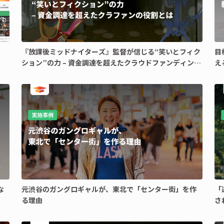
『放課後ミッドナイターズ』監督が信じる“笑いとフィク
目
ション”の力 – 資金調達を超えたクラウドファンディング
え
の役割とは
な
元渋谷のガングロギャルが、東北で「センター街」を作
「
る理由
さ