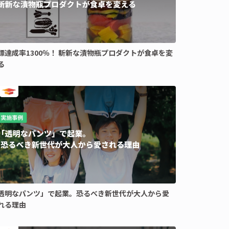
標達成率1300％！ 斬新な漬物瓶プロダクトが食卓を変
る
透明なパンツ」で起業。恐るべき新世代が大人から愛
れる理由